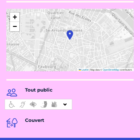
+
−
Leaflet
|
Map data ©
OpenStreetMap
contributors
Tout public
Couvert