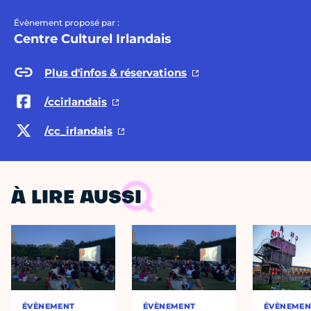
Évènement proposé par :
Centre Culturel Irlandais
Plus d'infos & réservations
/ccirlandais
/cc_irlandais
À LIRE AUSSI
ÉVÈNEMENT
ÉVÈNEMENT
ÉVÈNEMEN