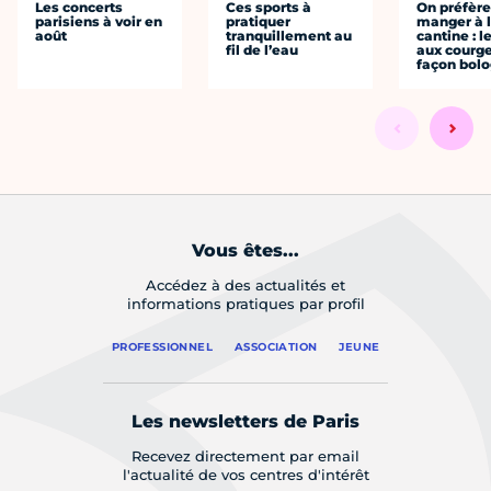
Les concerts
Ces sports à
On préfèr
parisiens à voir en
pratiquer
manger à 
août
tranquillement au
cantine : l
fil de l’eau
aux courge
façon bol
Vous êtes...
Accédez à des actualités et
informations pratiques par profil
PROFESSIONNEL
ASSOCIATION
JEUNE
Les newsletters de Paris
Recevez directement par email
l'actualité de vos centres d'intérêt