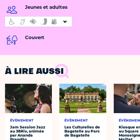
Jeunes et adultes
Couvert
À LIRE AUSSI
ÉVÈNEMENT
ÉVÈNEMENT
ÉVÈNEMEN
Jam Session Jazz
Les Culturelles de
Kiosque en
au 38Riv, animée
Bagatelle au Parc
au Square
par Ananda
de Bagatelle
Monseigne
Brandão
Maillet