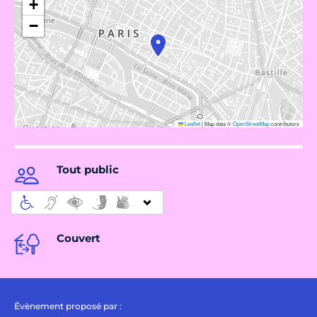
+
−
Leaflet
|
Map data ©
OpenStreetMap
contributors
Tout public
Couvert
Évènement proposé par :