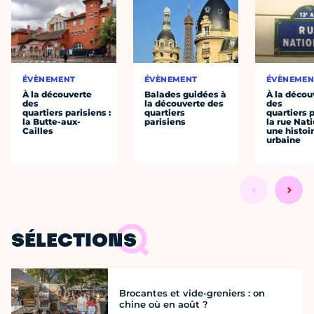
ÉVÈNEMENT
ÉVÈNEMENT
ÉVÈNEMEN
À la découverte
Balades guidées à
À la décou
des
la découverte des
des
quartiers parisiens :
quartiers
quartiers p
la Butte-aux-
parisiens
la rue Nati
Cailles
une histoi
urbaine
SÉLECTIONS
Brocantes et vide-greniers : on
chine où en août ?