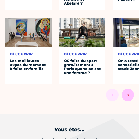
Abélard ?
DÉCOUVRIR
DÉCOUVRIR
DÉCOUVRI
Les meilleures
Où faire du sport
On a testé 
expos du moment
gratuitement à
sensoriell
à faire en famille
Paris quand on est
stade Jea
une femme ?
Vous êtes...