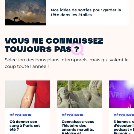
Nos idées de sorties pour garder la
tête dans les étoiles
VOUS NE CONNAISSEZ
TOUJOURS PAS ?
Sélection des bons plans intemporels, mais qui valent le
coup toute l'année !
DÉCOUVRIR
DÉCOUVRIR
DÉCOUVRI
Où donner son
Connaissez-vous
3 bonnes r
sang à Paris cet
l’histoire des
d’écouter 
été ?
amants maudits,
podcast « 
Héloïse et
Fumoir »