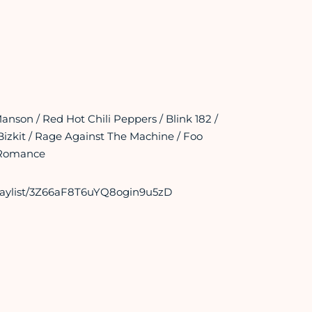
anson / Red Hot Chili Peppers / Blink 182 /
 Bizkit / Rage Against The Machine / Foo
l Romance
/playlist/3Z66aF8T6uYQ8ogin9u5zD