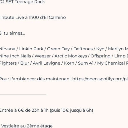
DJ SET Teenage Rock
Tribute Live à 1h00 d'El Camino
Si tu aimes…
Nirvana / Linkin Park / Green Day / Deftones / Kyo / Marilyn M
Nine Inch Nails / Weezer / Arctic Monkeys / Offspring / Limp
Fighters / Blur / Avril Lavigne / Korn / Sum 41 / My Chemica
Pour t'ambiancer dès maintenant https://open.spotify.com
———————————
Entrée à 6€ de 23h à 1h (puis 10€ jusqu'à 6h)
• Vestiaire au 2ème étage