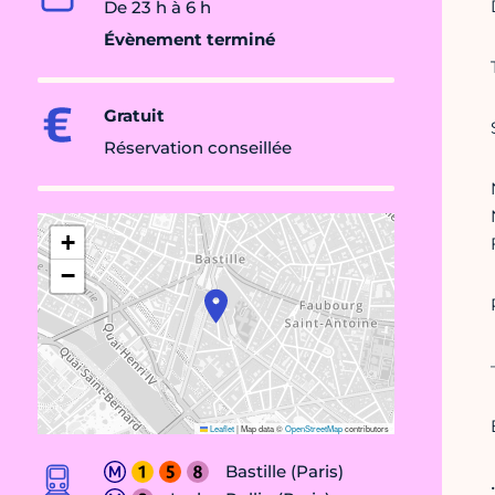
De 23 h à 6 h
Évènement terminé
Gratuit
Réservation conseillée
+
−
Leaflet
|
Map data ©
OpenStreetMap
contributors
Bastille (Paris)