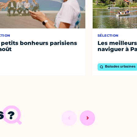
CTION
SÉLECTION
 petits bonheurs parisiens
Les meilleurs
août
naviguer à Pa
Balades urbaines
 ?