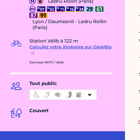
Ledru-Rollin (Paris)
Lyon / Daumesnil - Ledru Rollin
(Paris)
Station Vélib à 122 m
Calculez votre itinéraire sur GéoVélo
Données RATP / Vélib
Tout public
Couvert