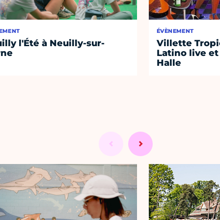
EMENT
ÉVÈNEMENT
illy l'Été à Neuilly-sur-
Villette Tropi
rne
Latino live et
Halle