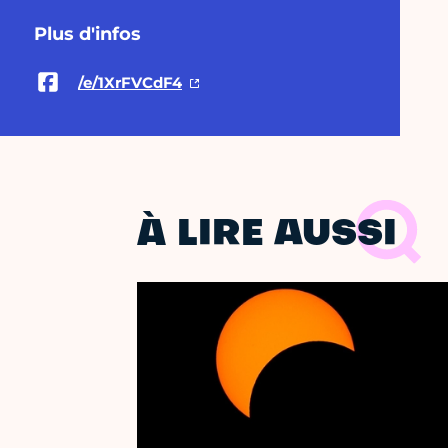
Plus d'infos
/e/1XrFVCdF4
À LIRE AUSSI