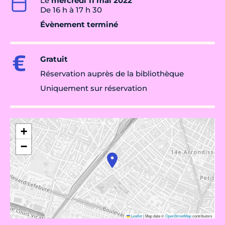
Le
mercredi 11 mai 2022
De 16 h à 17 h 30
Évènement terminé
Gratuit
Réservation auprès de la bibliothèque
Uniquement sur réservation
+
−
Leaflet
|
Map data ©
OpenStreetMap
contributors