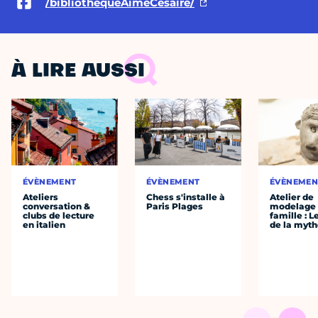
/bibliothequeAimeCesaire/
À LIRE AUSSI
ÉVÈNEMENT
ÉVÈNEMENT
ÉVÈNEMEN
Ateliers
Chess s'installe à
Atelier de
conversation &
Paris Plages
modelage
clubs de lecture
famille : L
en italien
de la myth