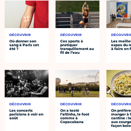
DÉCOUVRIR
DÉCOUVRIR
DÉCOUVRI
Où donner son
Ces sports à
Les meille
sang à Paris cet
pratiquer
expos du
été ?
tranquillement au
à faire en 
fil de l’eau
DÉCOUVRIR
DÉCOUVRIR
DÉCOUVRI
Les concerts
On a testé
On préfèr
parisiens à voir en
l’altinha, le foot
manger à 
août
comme à
cantine : l
Copacabana
aux courge
façon bol