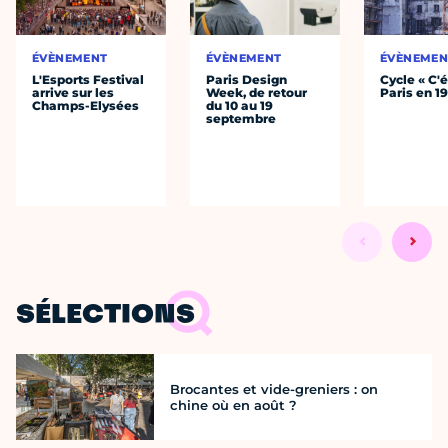
ÉVÈNEMENT
ÉVÈNEMENT
ÉVÈNEMEN
L'Esports Festival
Paris Design
Cycle « C'é
arrive sur les
Week, de retour
Paris en 1
Champs-Elysées
du 10 au 19
septembre
SÉLECTIONS
Brocantes et vide-greniers : on
chine où en août ?