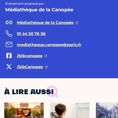
Évènement proposé par :
Médiathèque de la Canopée
Médiathèque de la Canopée
01 44 50 76 56
mediatheque.canopee@paris.fr
/bibcanopee
/bibCanopee
À LIRE AUSSI