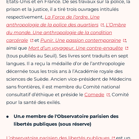
États-Unis et en France. De ses travaux sur la police, la
prison et la justice, il a tiré trois ouvrages intitulés
respectivement,
La Force de l’ordre. Une
anthropologie de la police des quartiers
,
L’Ombre
du monde. Une anthropologie de la condition
carcérale
et
Punir. Une passion contemporaine
,
ainsi que
Mort d’un voyageur. Une contre-enquête
(tous publiés au Seuil). Ses livres sont traduits en sept
langues. Il a reçu la médaille d’or de l’anthropologie
décernée tous les trois ans à l’Académie royale des
sciences de Suède. Ancien vice-président de Médecins
sans frontières, il est membre du Comité national
consultatif d’éthique et préside le
Comede
, Comité
pour la santé des exilés.
Un.e membre de l'Observatoire parisien des
libertés publiques (sous réserve)
L’observatoire parisien des libertés publiques
est un