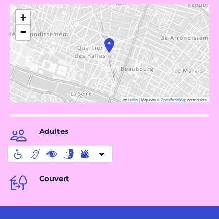
+
−
Leaflet
|
Map data ©
OpenStreetMap
contributors
Adultes
Couvert