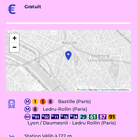
Gratuit
+
−
Leaflet
|
Map data ©
OpenStreetMap
contributors
Bastille (Paris)
Ledru-Rollin (Paris)
Lyon / Daumesnil - Ledru Rollin (Paris)
Station Vélib à 122 m