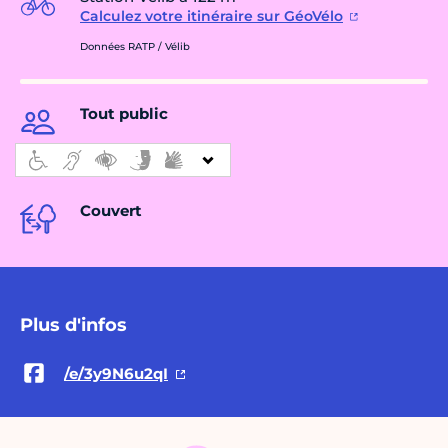
Calculez votre itinéraire sur GéoVélo
Données RATP / Vélib
Tout public
Couvert
Plus d'infos
/e/3y9N6u2qI