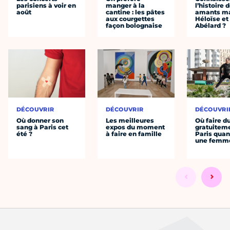
parisiens à voir en
manger à la
l’histoire 
août
cantine : les pâtes
amants ma
aux courgettes
Héloïse et
façon bolognaise
Abélard ?
DÉCOUVRIR
DÉCOUVRIR
DÉCOUVRI
Où donner son
Les meilleures
Où faire d
sang à Paris cet
expos du moment
gratuitem
été ?
à faire en famille
Paris quan
une femm