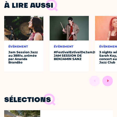
À LIRE AUSSI
ÉVÈNEMENT
ÉVÈNEMENT
ÉVÈNEMEN
Jam Session Jazz
#FestivalEstivalDeJam2026
3 nights w
au 38Riv, animée
JAM SESSION DE
Sarah Kay,
par Ananda
BENJAMIN SANZ
concert au
Brandão
Jazz Club
SÉLECTIONS