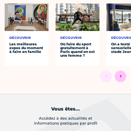
DÉCOUVRIR
DÉCOUVRIR
DÉCOUVRI
Les meilleures
Où faire du sport
On a testé 
expos du moment
gratuitement à
sensoriell
à faire en famille
Paris quand on est
stade Jea
une femme ?
Vous êtes...
Accédez à des actualités et
informations pratiques par profil