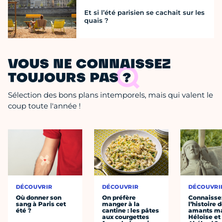
Et si l’été parisien se cachait sur les
quais ?
VOUS NE CONNAISSEZ
TOUJOURS PAS ?
Sélection des bons plans intemporels, mais qui valent le
coup toute l'année !
DÉCOUVRIR
DÉCOUVRIR
DÉCOUVRI
Où donner son
On préfère
Connaisse
sang à Paris cet
manger à la
l’histoire 
été ?
cantine : les pâtes
amants ma
aux courgettes
Héloïse et