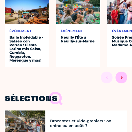
ÉVÈNEMENT
ÉVÈNEMENT
ÉVÈNEMEN
Baile Inolvidable -
Neuilly l'Été à
Soirée Fre
Salseo con
Neuilly-sur-Marne
Musique O
Perreo ! Fiesta
Madame A
Latino mix Salsa,
Cumbia,
Reggaeton,
Merengue y más!
SÉLECTIONS
Brocantes et vide-greniers : on
chine où en août ?