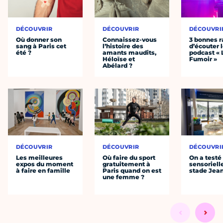
DÉCOUVRIR
DÉCOUVRIR
DÉCOUVRI
Où donner son
Connaissez-vous
3 bonnes r
sang à Paris cet
l’histoire des
d’écouter 
été ?
amants maudits,
podcast « 
Héloïse et
Fumoir »
Abélard ?
DÉCOUVRIR
DÉCOUVRIR
DÉCOUVRI
Les meilleures
Où faire du sport
On a testé 
expos du moment
gratuitement à
sensoriell
à faire en famille
Paris quand on est
stade Jea
une femme ?