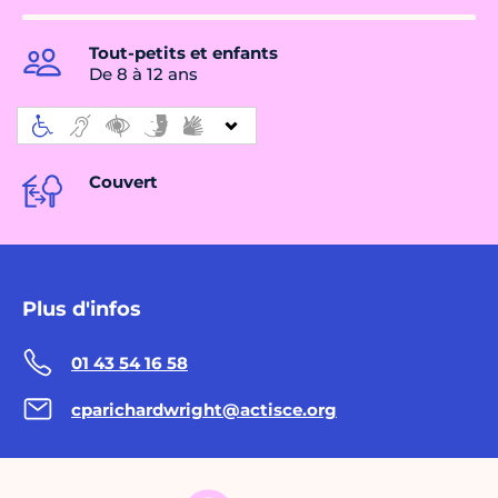
Tout-petits et enfants
De 8 à 12 ans
Couvert
Plus d'infos
01 43 54 16 58
cparichardwright@actisce.org