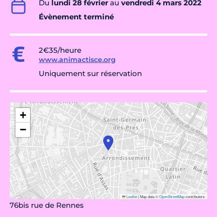
Du
lundi 28 février
au
vendredi 4 mars 2022
Évènement terminé
2€35/heure
www.animactisce.org
Uniquement sur réservation
+
−
Leaflet
|
Map data ©
OpenStreetMap
contributors
76bis rue de Rennes