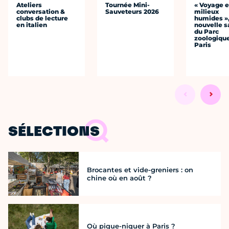
Ateliers
Tournée Mini-
« Voyage 
conversation &
Sauveteurs 2026
milieux
clubs de lecture
humides »,
en italien
nouvelle s
du Parc
zoologiqu
Paris
SÉLECTIONS
Brocantes et vide-greniers : on
chine où en août ?
Où pique-niquer à Paris ?