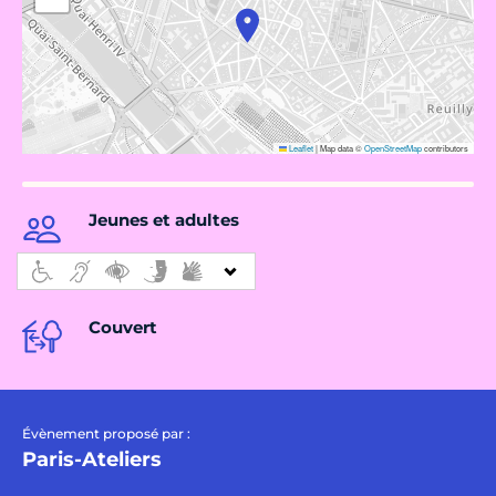
Leaflet
|
Map data ©
OpenStreetMap
contributors
Jeunes et adultes
Couvert
Évènement proposé par :
Paris-Ateliers