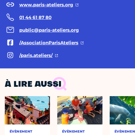
www.paris-ateliers.org
01 44 61 87 80
public@paris-ateliers.org
/AssociationParisAteliers
/paris.ateliers/
À LIRE AUSSI
ÉVÈNEMENT
ÉVÈNEMENT
ÉVÈNEMEN