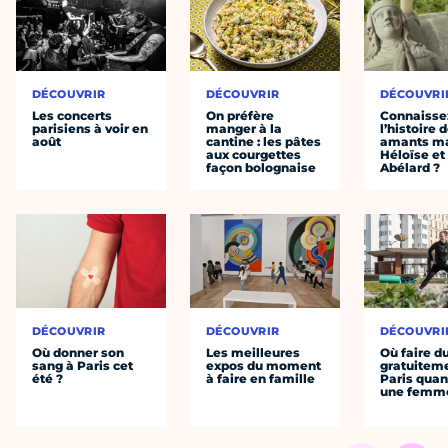
DÉCOUVRIR
DÉCOUVRIR
DÉCOUVRI
Les concerts
On préfère
Connaisse
parisiens à voir en
manger à la
l’histoire 
août
cantine : les pâtes
amants ma
aux courgettes
Héloïse et
façon bolognaise
Abélard ?
DÉCOUVRIR
DÉCOUVRIR
DÉCOUVRI
Où donner son
Les meilleures
Où faire d
sang à Paris cet
expos du moment
gratuitem
été ?
à faire en famille
Paris quan
une femm