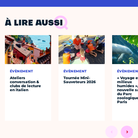
À LIRE AUSSI
ÉVÈNEMENT
ÉVÈNEMENT
ÉVÈNEMEN
Ateliers
Tournée Mini-
« Voyage 
conversation &
Sauveteurs 2026
milieux
clubs de lecture
humides »,
en italien
nouvelle s
du Parc
zoologiqu
Paris