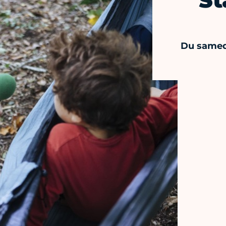
St
Du samed