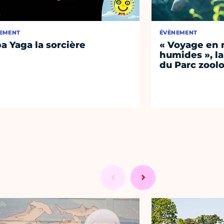
EMENT
ÉVÈNEMENT
a Yaga la sorcière
« Voyage en 
humides », la
du Parc zool