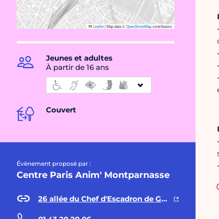
Leaflet
|
Map data ©
OpenStreetMap
contributors
Jeunes et adultes
À partir de 16 ans
Couvert
Évènement proposé par :
Centre Paris Anim' Montparnasse
26 allée du Chef d'Escadron de Guillebon Jardin Atlantique Jardin Atlantique