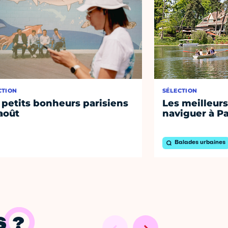
CTION
SÉLECTION
 petits bonheurs parisiens
Les meilleurs
août
naviguer à Pa
Balades urbaines
 ?