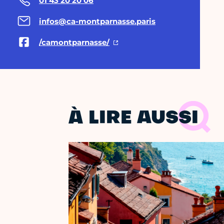
01 43 20 20 06
infos@ca-montparnasse.paris
/camontparnasse/
À LIRE AUSSI