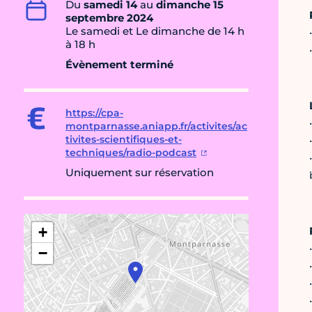
Du
samedi 14
au
dimanche 15
septembre 2024
Le samedi et Le dimanche de 14 h
à 18 h
Évènement terminé
https://cpa-
montparnasse.aniapp.fr/activites/ac
tivites-scientifiques-et-
techniques/radio-podcast
Uniquement sur réservation
+
−