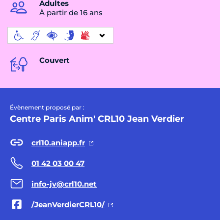
Adultes
À partir de 16 ans
Couvert
Évènement proposé par :
Centre Paris Anim' CRL10 Jean Verdier
crl10.aniapp.fr
01 42 03 00 47
info-jv@crl10.net
/JeanVerdierCRL10/