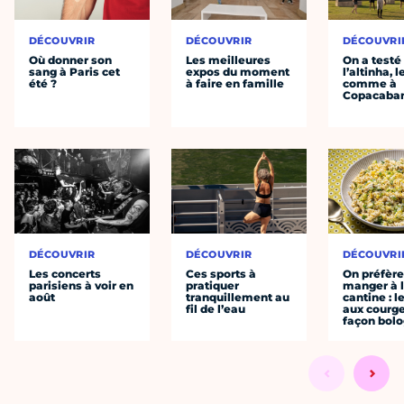
DÉCOUVRIR
DÉCOUVRIR
DÉCOUVRI
Où donner son
Les meilleures
On a testé
sang à Paris cet
expos du moment
l’altinha, l
été ?
à faire en famille
comme à
Copacaba
DÉCOUVRIR
DÉCOUVRIR
DÉCOUVRI
Les concerts
Ces sports à
On préfèr
parisiens à voir en
pratiquer
manger à 
août
tranquillement au
cantine : l
fil de l’eau
aux courge
façon bol