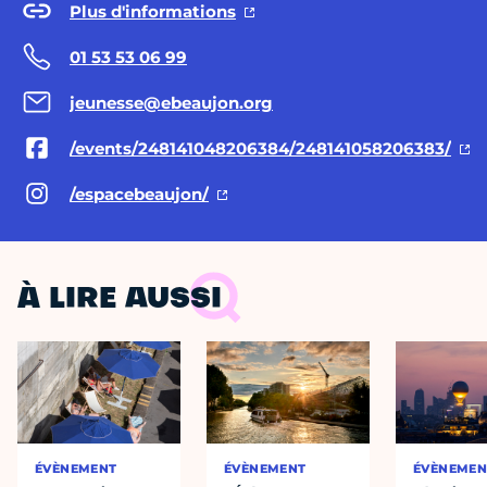
Plus d'informations
01 53 53 06 99
jeunesse@ebeaujon.org
/events/248141048206384/248141058206383/
/espacebeaujon/
À LIRE AUSSI
ÉVÈNEMENT
ÉVÈNEMENT
ÉVÈNEMEN