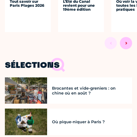
Tout savoir sur
L’Été du Canal
Où voir la 
Paris Plages 2026
revient pour une
toutes les 
19ème édition
pratiques
SÉLECTIONS
Brocantes et vide-greniers : on
chine où en août ?
Où pique-niquer à Paris ?