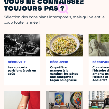
VOUS NE CONNAISSEZ
TOUJOURS PAS ?
Sélection des bons plans intemporels, mais qui valent le
coup toute l'année !
DÉCOUVRIR
DÉCOUVRIR
DÉCOUVRI
Les concerts
On préfère
Connaisse
parisiens à voir en
manger à la
l’histoire 
août
cantine : les pâtes
amants ma
aux courgettes
Héloïse et
façon bolognaise
Abélard ?