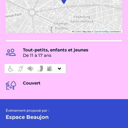
Leaflet
|
Map data ©
OpenStreetMap
contributors
Tout-petits, enfants et jeunes
De 11 à 17 ans
Couvert
Évènement proposé par :
Espace Beaujon