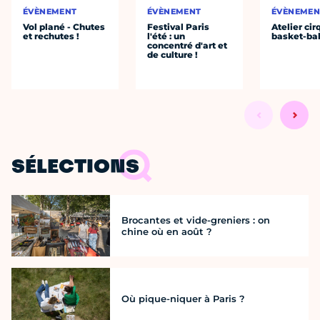
ÉVÈNEMENT
ÉVÈNEMENT
ÉVÈNEMEN
Vol plané - Chutes
Festival Paris
Atelier cir
et rechutes !
l'été : un
basket-bal
concentré d'art et
de culture !
SÉLECTIONS
Brocantes et vide-greniers : on
chine où en août ?
Où pique-niquer à Paris ?