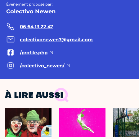
Évènement proposé par :
Colectivo Newen
06 64 13 22 47
colectivonewen7@gmail.com
/profile.php
/colectivo_newen/
À LIRE AUSSI