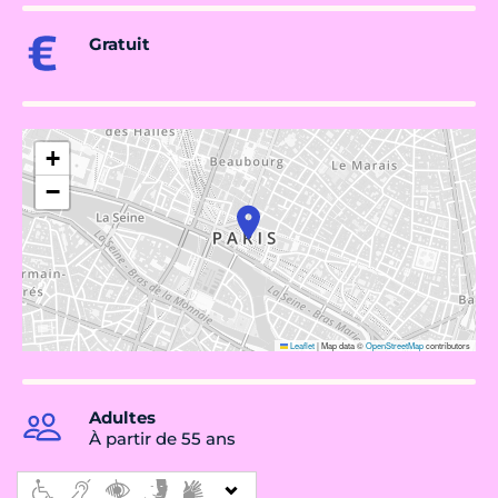
Gratuit
+
−
Leaflet
|
Map data ©
OpenStreetMap
contributors
Adultes
À partir de 55 ans