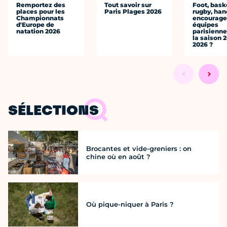
Remportez des
Tout savoir sur
Foot, bask
places pour les
Paris Plages 2026
rugby, han
Championnats
encourager
d'Europe de
équipes
natation 2026
parisienne
la saison 
2026 ?
SÉLECTIONS
Brocantes et vide-greniers : on
chine où en août ?
Où pique-niquer à Paris ?