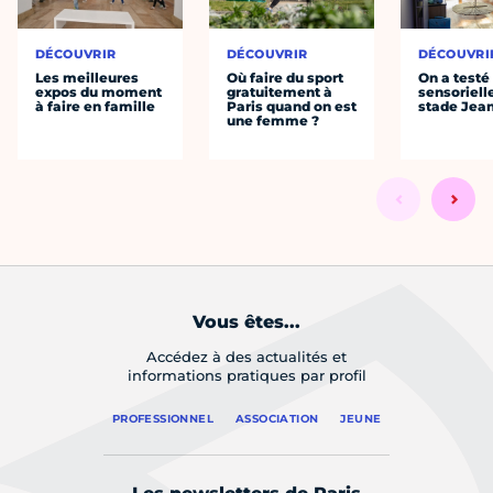
DÉCOUVRIR
DÉCOUVRIR
DÉCOUVRI
Les meilleures
Où faire du sport
On a testé 
expos du moment
gratuitement à
sensoriell
à faire en famille
Paris quand on est
stade Jea
une femme ?
Vous êtes...
Accédez à des actualités et
informations pratiques par profil
PROFESSIONNEL
ASSOCIATION
JEUNE