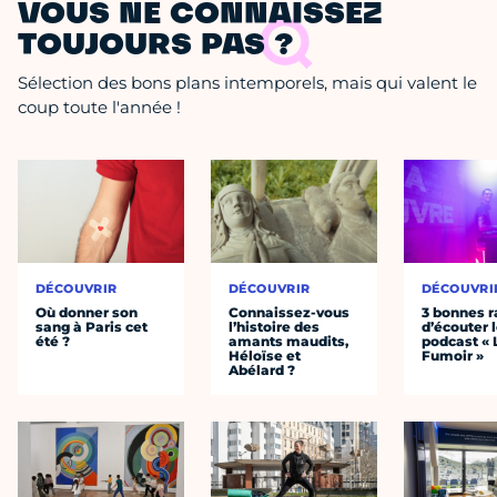
VOUS NE CONNAISSEZ
TOUJOURS PAS ?
Sélection des bons plans intemporels, mais qui valent le
coup toute l'année !
DÉCOUVRIR
DÉCOUVRIR
DÉCOUVRI
Où donner son
Connaissez-vous
3 bonnes r
sang à Paris cet
l’histoire des
d’écouter 
été ?
amants maudits,
podcast « 
Héloïse et
Fumoir »
Abélard ?