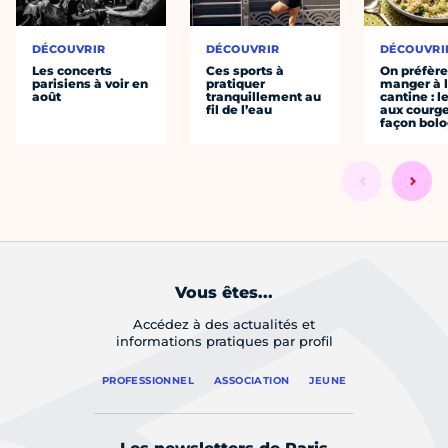
DÉCOUVRIR
DÉCOUVRIR
DÉCOUVRI
Les concerts
Ces sports à
On préfèr
parisiens à voir en
pratiquer
manger à 
août
tranquillement au
cantine : l
fil de l’eau
aux courge
façon bol
Vous êtes...
Accédez à des actualités et
informations pratiques par profil
PROFESSIONNEL
ASSOCIATION
JEUNE