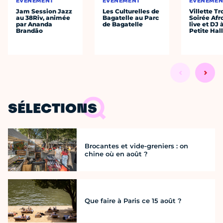
ÉVÈNEMENT
ÉVÈNEMENT
ÉVÈNEMEN
Jam Session Jazz
Les Culturelles de
Villette Tr
au 38Riv, animée
Bagatelle au Parc
Soirée Afr
par Ananda
de Bagatelle
live et DJ 
Brandão
Petite Hal
SÉLECTIONS
Brocantes et vide-greniers : on
chine où en août ?
Que faire à Paris ce 15 août ?