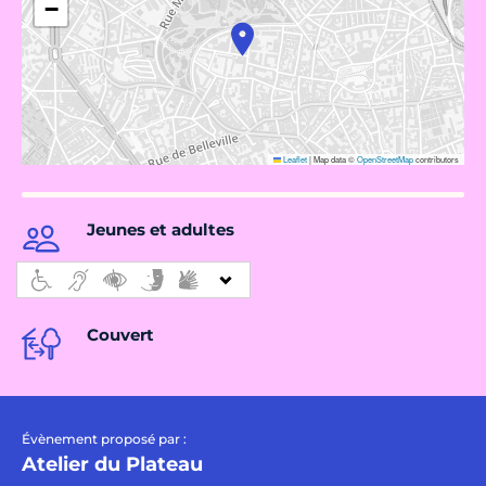
−
Leaflet
|
Map data ©
OpenStreetMap
contributors
Jeunes et adultes
Couvert
Évènement proposé par :
Atelier du Plateau