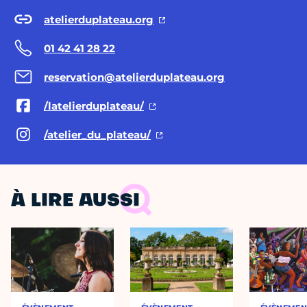
atelierduplateau.org
01 42 41 28 22
reservation@atelierduplateau.org
/latelierduplateau/
/atelier_du_plateau/
À LIRE AUSSI