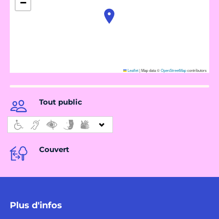
−
Leaflet
|
Map data ©
OpenStreetMap
contributors
Tout public
Couvert
Plus d'infos