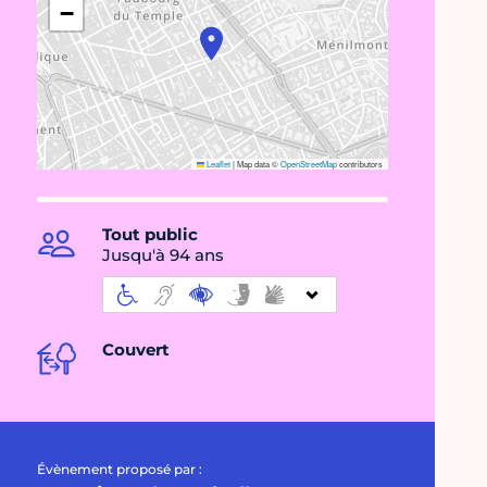
−
Leaflet
|
Map data ©
OpenStreetMap
contributors
Tout public
Jusqu'à 94 ans
Couvert
Évènement proposé par :