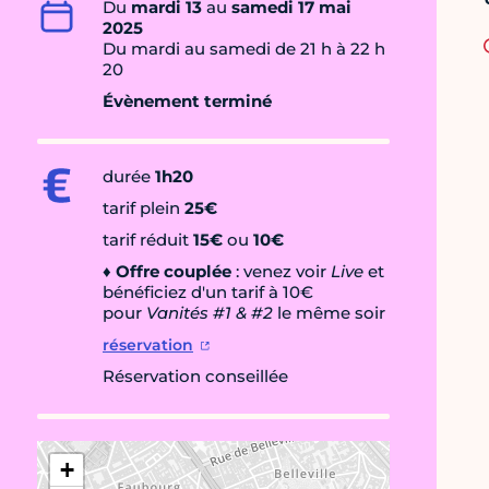
Du
mardi 13
au
samedi 17 mai
2025
Du mardi au samedi de 21 h à 22 h
20
Évènement terminé
durée
1h20
tarif plein
25€
tarif réduit
15€
ou
10€
♦
Offre couplée
: venez voir
Live
et
bénéficiez d'un tarif à 10€
pour
Vanités #1 & #2
le même soir
réservation
Réservation conseillée
+