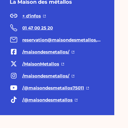
La Maison des métallos
+ d'infos
01 47 00 25 20
reservation@maisondesmetallos.paris
/maisondesmetallos/
/MaisonMetallos
/maisondesmetallos/
/@maisondesmetallos75011
/@maisondesmetallos