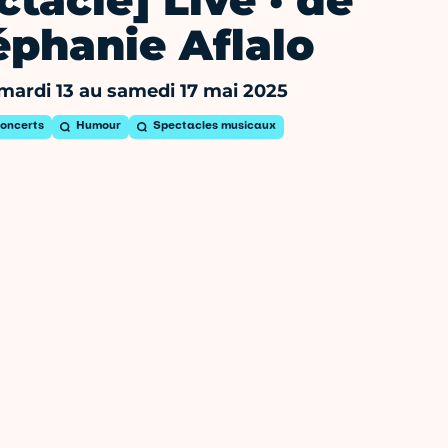
ctacle] Live · de
éphanie Aflalo
mardi 13 au samedi 17 mai 2025
oncerts
Humour
Spectacles musicaux