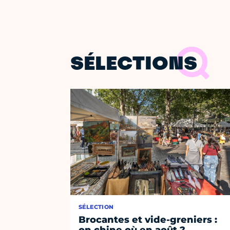
SÉLECTIONS
SÉLECTION
Brocantes et vide-greniers :
on chine où en août ?