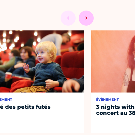
EMENT
ÉVÈNEMENT
té des petits futés
3 nights with
concert au 38