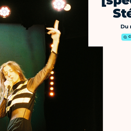
[spe
St
Du 
C