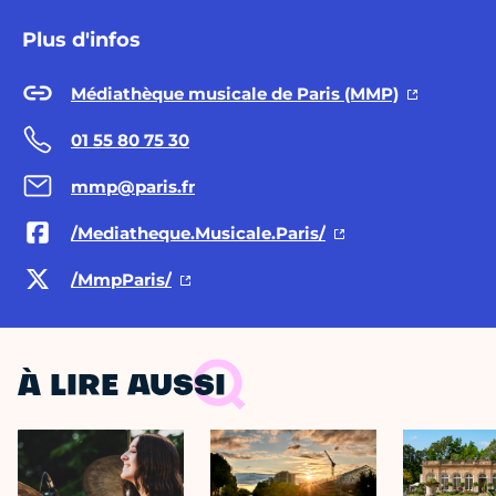
Plus d'infos
Médiathèque musicale de Paris (MMP)
01 55 80 75 30
mmp@paris.fr
/Mediatheque.Musicale.Paris/
/MmpParis/
À LIRE AUSSI