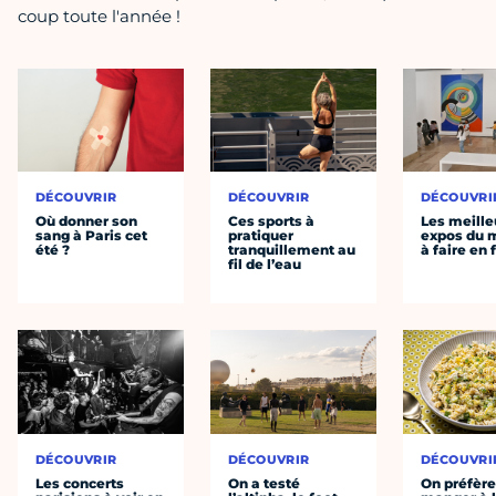
coup toute l'année !
DÉCOUVRIR
DÉCOUVRIR
DÉCOUVRI
Où donner son
Ces sports à
Les meille
sang à Paris cet
pratiquer
expos du
été ?
tranquillement au
à faire en 
fil de l’eau
DÉCOUVRIR
DÉCOUVRIR
DÉCOUVRI
Les concerts
On a testé
On préfèr