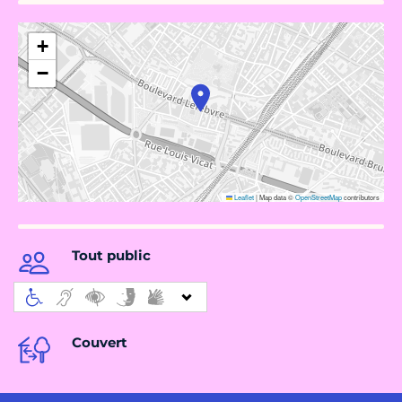
+
−
Leaflet
|
Map data ©
OpenStreetMap
contributors
Tout public
Couvert