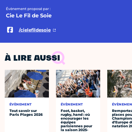
Évènement proposé par :
Cie Le Fil de Soie
/cielefildesoie
À LIRE AUSSI
ÉVÈNEMENT
ÉVÈNEMENT
ÉVÈNEMEN
Tout savoir sur
Foot, basket,
Remportez
Paris Plages 2026
rugby, hand : où
places pou
encourager les
Champion
équipes
d'Europe 
parisiennes pour
natation 2
la saison 2025-