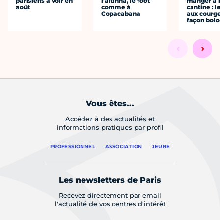
parisiens à voir en
l’altinha, le foot
manger à 
août
comme à
cantine : l
Copacabana
aux courge
façon bol
Vous êtes...
Accédez à des actualités et
informations pratiques par profil
PROFESSIONNEL
ASSOCIATION
JEUNE
Les newsletters de Paris
Recevez directement par email
l'actualité de vos centres d'intérêt