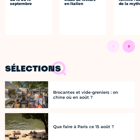
septembre
en italien
de la myth
SÉLECTIONS
Brocantes et vide-greniers : on
chine où en août ?
Que faire à Paris ce 15 août ?