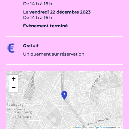
De 14 h à 16 h
Le
vendredi 22 décembre 2023
De 14 h à 16 h
Évènement terminé
Gratuit
Uniquement sur réservation
+
−
Leaflet
|
Map data ©
OpenStreetMap
contributors