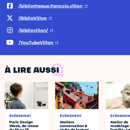
/bibliotheque.francois.villon
/BiblioVillon
/bibliovillon/
/YouTubeVillon
À LIRE AUSSI
ÉVÈNEMENT
ÉVÈNEMENT
ÉVÈNEMEN
Paris Design
Ateliers
Atelier de
Week, de retour
conversation &
modelage
du 10 au 19
clubs de lecture
famille : L