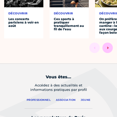
DÉCOUVRIR
DÉCOUVRIR
DÉCOUVRI
Les concerts
Ces sports à
On préfèr
parisiens à voir en
pratiquer
manger à 
août
tranquillement au
cantine : l
fil de l’eau
aux courge
façon bol
Vous êtes...
Accédez à des actualités et
informations pratiques par profil
PROFESSIONNEL
ASSOCIATION
JEUNE