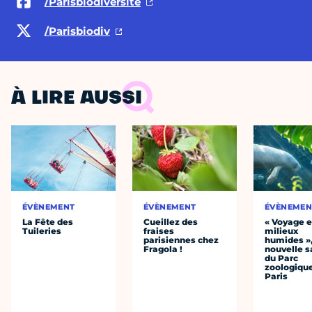
/Parisbiodiversite
/Parisbiodiv
À LIRE AUSSI
ÉVÈNEMENT
ÉVÈNEMENT
ÉVÈNEMEN
La Fête des
Cueillez des
« Voyage 
Tuileries
fraises
milieux
parisiennes chez
humides »,
Fragola !
nouvelle s
du Parc
zoologiqu
Paris