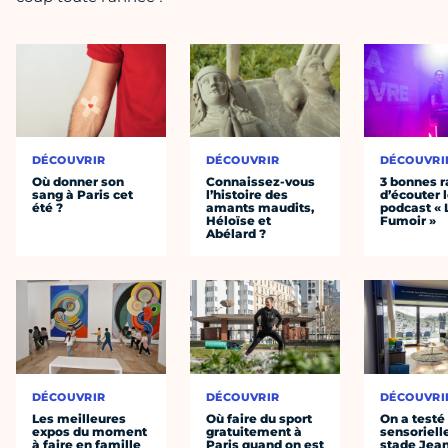
DÉCOUVRIR
DÉCOUVRIR
DÉCOUVRI
Où donner son
Connaissez-vous
3 bonnes r
sang à Paris cet
l’histoire des
d’écouter 
été ?
amants maudits,
podcast « 
Héloïse et
Fumoir »
Abélard ?
DÉCOUVRIR
DÉCOUVRIR
DÉCOUVRI
Les meilleures
Où faire du sport
On a testé 
expos du moment
gratuitement à
sensoriell
à faire en famille
Paris quand on est
stade Jea