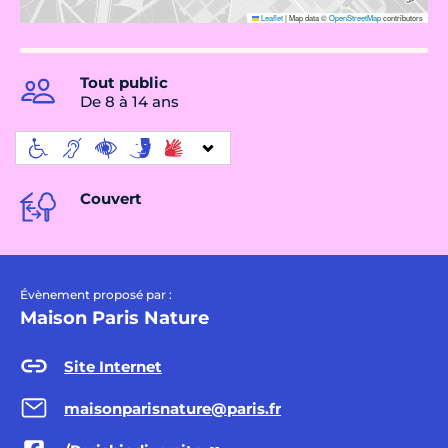
Leaflet
|
Map data ©
OpenStreetMap
contributors
Tout public
De 8 à 14 ans
Couvert
Évènement proposé par :
Maison Paris Nature
Site Internet
maisonparisnature@paris.fr