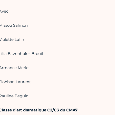
Avec
Missou Salmon
Violette Lafin
Lilia Bitzenhofer-Breuil
Armance Merle
Siobhan Laurent
Pauline Beguin
Classe d’art dramatique C2/C3 du CMA7