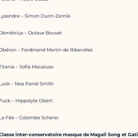
Lysandre – Simon Durin-Zernik
Démétrius – Octave Bouvet
Obéron – Ferdinand Martin de Riberolles
Titania – Sofia Macaluso
Luck – Noa Panié Smith
Puck – Hippolyte Obert
La Fée – Colombe Scherer
Classe inter-conservatoire masque de Magali Song et Gat