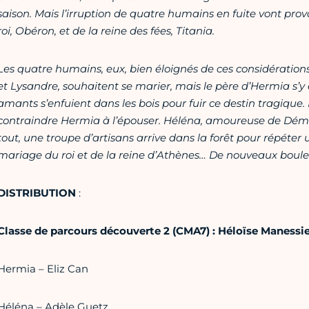
saison. Mais l’irruption de quatre humains en fuite vont p
roi, Obéron, et de la reine des fées, Titania.
Les quatre humains, eux, bien éloignés de ces considératio
et Lysandre, souhaitent se marier, mais le père d’Hermia s’y 
amants s’enfuient dans les bois pour fuir ce destin tragique. 
contraindre Hermia à l’épouser. Héléna, amoureuse de Démétri
tout, une troupe d’artisans arrive dans la forêt pour répéter 
mariage du roi et de la reine d’Athènes… De nouveaux boul
DISTRIBUTION
:
Classe de parcours découverte 2 (CMA7) : Héloïse Manessie
Hermia – Eliz Can
Héléna – Adèle Guetz