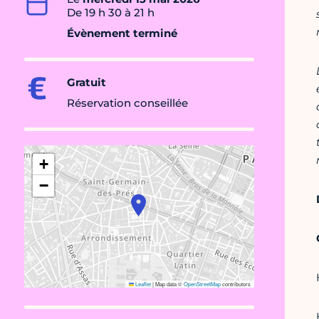
De 19 h 30 à 21 h
Évènement terminé
Gratuit
Réservation conseillée
+
−
Leaflet
|
Map data ©
OpenStreetMap
contributors