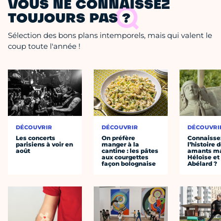
VOUS NE CONNAISSEZ
TOUJOURS PAS ?
Sélection des bons plans intemporels, mais qui valent le
coup toute l'année !
DÉCOUVRIR
DÉCOUVRIR
DÉCOUVRI
Les concerts
On préfère
Connaisse
parisiens à voir en
manger à la
l’histoire 
août
cantine : les pâtes
amants ma
aux courgettes
Héloïse et
façon bolognaise
Abélard ?