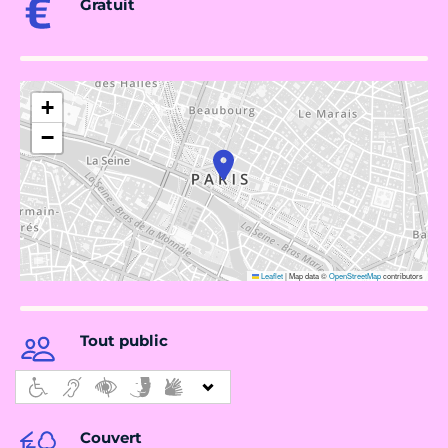
Gratuit
+
−
Leaflet
|
Map data ©
OpenStreetMap
contributors
Tout public
Couvert