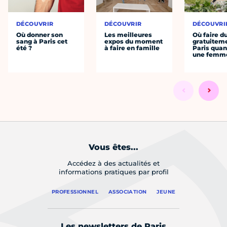
DÉCOUVRIR
DÉCOUVRIR
DÉCOUVRI
Où donner son
Les meilleures
Où faire d
sang à Paris cet
expos du moment
gratuitem
été ?
à faire en famille
Paris quan
une femm
Vous êtes...
Accédez à des actualités et
informations pratiques par profil
PROFESSIONNEL
ASSOCIATION
JEUNE
Les newsletters de Paris