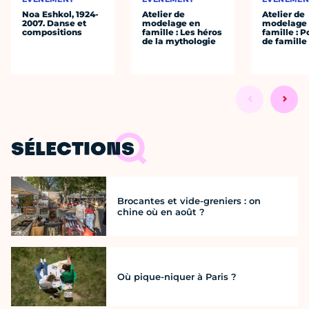
Noa Eshkol, 1924-
Atelier de
Atelier de
2007. Danse et
modelage en
modelage
compositions
famille : Les héros
famille : P
de la mythologie
de famille
SÉLECTIONS
Brocantes et vide-greniers : on
chine où en août ?
Où pique-niquer à Paris ?