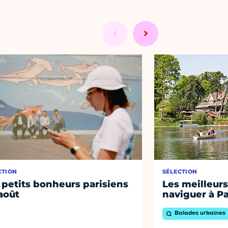
CTION
SÉLECTION
 petits bonheurs parisiens
Les meilleurs
août
naviguer à Pa
Balades urbaines