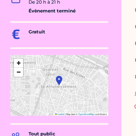
De 20 h à 21 h
Évènement terminé
Gratuit
+
−
Leaflet
|
Map data ©
OpenStreetMap
contributors
Tout public