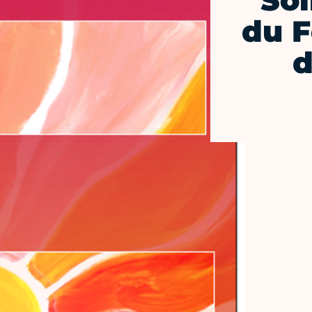
Soi
du F
d