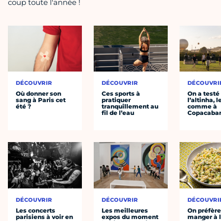
coup toute l'année !
DÉCOUVRIR
DÉCOUVRIR
DÉCOUVRI
Où donner son
Ces sports à
On a testé
sang à Paris cet
pratiquer
l’altinha, l
été ?
tranquillement au
comme à
fil de l’eau
Copacaba
DÉCOUVRIR
DÉCOUVRIR
DÉCOUVRI
Les concerts
Les meilleures
On préfèr
parisiens à voir en
expos du moment
manger à 