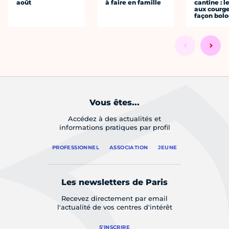
août
à faire en famille
cantine : l
aux courge
façon bol
Vous êtes...
Accédez à des actualités et
informations pratiques par profil
PROFESSIONNEL
ASSOCIATION
JEUNE
Les newsletters de Paris
Recevez directement par email
l'actualité de vos centres d'intérêt
S'INSCRIRE