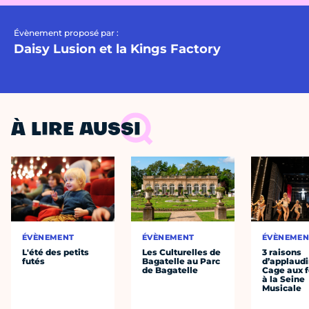
Évènement proposé par :
Daisy Lusion et la Kings Factory
À LIRE AUSSI
ÉVÈNEMENT
ÉVÈNEMENT
ÉVÈNEMEN
L'été des petits
Les Culturelles de
3 raisons
futés
Bagatelle au Parc
d’applaudi
de Bagatelle
Cage aux fo
à la Seine
Musicale