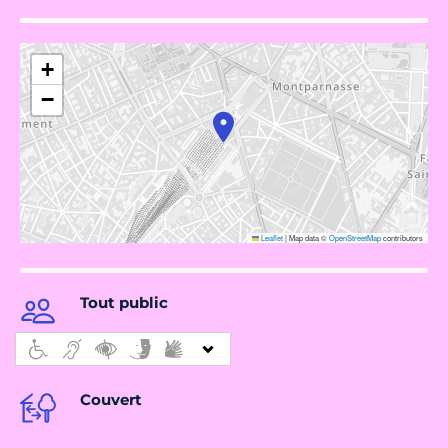
+
−
Leaflet
|
Map data ©
OpenStreetMap
contributors
Tout public
Couvert