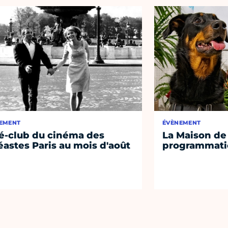
EMENT
ÉVÈNEMENT
é-club du cinéma des
La Maison de 
éastes Paris au mois d'août
programmati