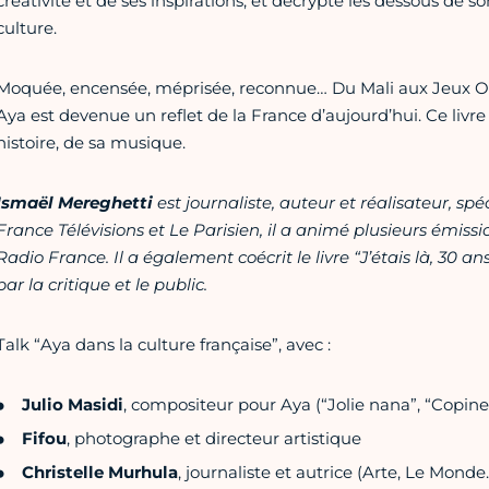
créativité et de ses inspirations, et décrypte les dessous de so
culture.
Moquée, encensée, méprisée, reconnue… Du Mali aux Jeux O
Aya est devenue un reflet de la France d’aujourd’hui. Ce livr
histoire, de sa musique.
I
smaël Mereghett
i
est journaliste, auteur et réalisateur, 
France Télévisions et Le Parisien, il a animé plusieurs émis
Radio France. Il a également coécrit le livre “J’étais là, 30 
par la critique et le public.
Talk “Aya dans la culture française”, avec :
Julio Masidi
, compositeur pour Aya (“Jolie nana”, “Copine
Fifou
, photographe et directeur artistique
Christelle Murhula
, journaliste et autrice (Arte, Le Monde