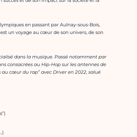
n succès et de son impact sur la société et la
lympiques en passant par Aulnay-sous-Bois,
e est un voyage au cœur de son univers, de son
spécialisé dans la musique. Passé notamment par
sions consacrées au Hip-Hop sur les antennes de
ans au cœur du rap” avec Driver en 2022, salué
s”)
…)