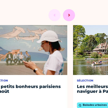
CTION
SÉLECTION
 petits bonheurs parisiens
Les meilleurs
août
naviguer à Pa
Balades urbaines