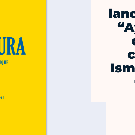
lan
“A
c
Ism