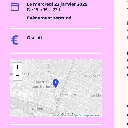
Le
mercredi 22 janvier 2025
De 19 h 15 à 23 h
Évènement terminé
Gratuit
+
−
Leaflet
|
Map data ©
OpenStreetMap
contributors