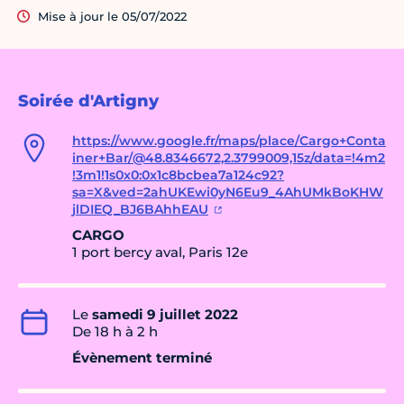
Mise à jour le 05/07/2022
Soirée d'Artigny
https://www.google.fr/maps/place/Cargo+Conta
iner+Bar/@48.8346672,2.3799009,15z/data=!4m2
!3m1!1s0x0:0x1c8bcbea7a124c92?
sa=X&ved=2ahUKEwi0yN6Eu9_4AhUMkBoKHW
jlDIEQ_BJ6BAhhEAU
CARGO
1 port bercy aval, Paris 12e
Le
samedi 9 juillet 2022
De 18 h à 2 h
Évènement terminé