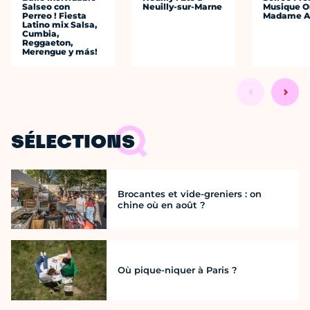
Salseo con
Neuilly-sur-Marne
Musique O
Perreo ! Fiesta
Madame A
Latino mix Salsa,
Cumbia,
Reggaeton,
Merengue y más!
SÉLECTIONS
Brocantes et vide-greniers : on
chine où en août ?
Où pique-niquer à Paris ?