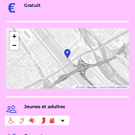
Gratuit
+
−
Leaflet
|
Map data ©
OpenStreetMap
contributors
Jeunes et adultes