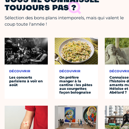
VOUS NE CONNAISSEZ
TOUJOURS PAS ?
Sélection des bons plans intemporels, mais qui valent le
coup toute l'année !
DÉCOUVRIR
DÉCOUVRIR
DÉCOUVRI
Les concerts
On préfère
Connaisse
parisiens à voir en
manger à la
l’histoire 
août
cantine : les pâtes
amants ma
aux courgettes
Héloïse et
façon bolognaise
Abélard ?