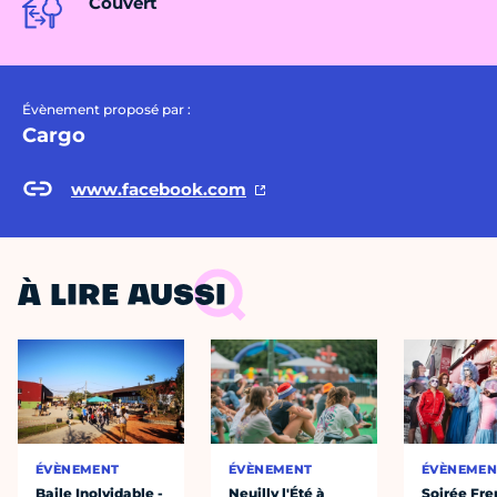
Couvert
Évènement proposé par :
Cargo
www.facebook.com
À LIRE AUSSI
ÉVÈNEMENT
ÉVÈNEMENT
ÉVÈNEMEN
Baile Inolvidable -
Neuilly l'Été à
Soirée Fre