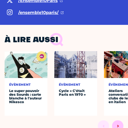
/Ensemble10Paris
/ensemble10paris/
À LIRE AUSSI
ÉVÈNEMENT
ÉVÈNEMENT
ÉVÈNEMEN
Le super pouvoir
Cycle « C'était
Ateliers
des Sourds : carte
Paris en 1970 »
conversati
blanche à l'auteur
clubs de l
Nikesco
en italien