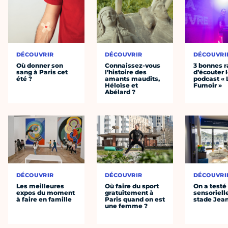
DÉCOUVRIR
DÉCOUVRIR
DÉCOUVRI
Où donner son
Connaissez-vous
3 bonnes r
sang à Paris cet
l’histoire des
d’écouter 
été ?
amants maudits,
podcast « 
Héloïse et
Fumoir »
Abélard ?
DÉCOUVRIR
DÉCOUVRIR
DÉCOUVRI
Les meilleures
Où faire du sport
On a testé 
expos du moment
gratuitement à
sensoriell
à faire en famille
Paris quand on est
stade Jea
une femme ?