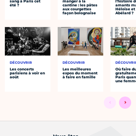
sang à Paris cet
manger à la
l’histoire 
été ?
cantine : les pâtes
amants ma
aux courgettes
Héloïse et
façon bolognaise
Abélard ?
DÉCOUVRIR
DÉCOUVRIR
DÉCOUVRI
Les concerts
Les meilleures
Où faire d
parisiens à voir en
expos du moment
gratuitem
août
à faire en famille
Paris quan
une femm