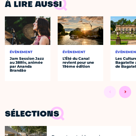
À LIRE AUSSI
ÉVÈNEMENT
ÉVÈNEMENT
ÉVÈNEMEN
Jam Session Jazz
L’Été du Canal
Les Cultur
au 38Riv, animée
revient pour une
Bagatelle 
par Ananda
19ème édition
de Bagatel
Brandão
SÉLECTIONS