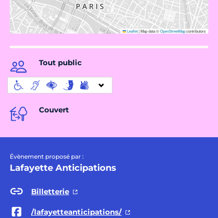
Leaflet
|
Map data ©
OpenStreetMap
contributors
Tout public
Couvert
Évènement proposé par :
Lafayette Anticipations
Billetterie
/lafayetteanticipations/