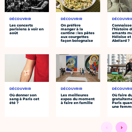
DÉCOUVRIR
DÉCOUVRIR
DÉCOUVRI
Les concerts
On préfère
Connaisse
parisiens à voir en
manger à la
l’histoire 
août
cantine : les pâtes
amants ma
aux courgettes
Héloïse et
façon bolognaise
Abélard ?
DÉCOUVRIR
DÉCOUVRIR
DÉCOUVRI
Où donner son
Les meilleures
Où faire d
sang à Paris cet
expos du moment
gratuitem
été ?
à faire en famille
Paris quan
une femm