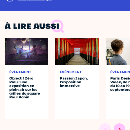
À LIRE AUSSI
ÉVÈNEMENT
ÉVÈNEMENT
ÉVÈNEMEN
Objectif Zéro
Passion Japon,
Paris Desi
Palu : une
l'exposition
Week, de r
exposition en
immersive
du 10 au 19
plein air sur les
septembr
grilles du square
Paul Robin