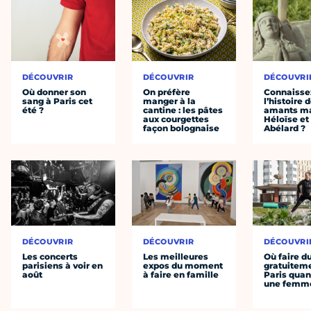
DÉCOUVRIR
DÉCOUVRIR
DÉCOUVRI
Où donner son
On préfère
Connaisse
sang à Paris cet
manger à la
l’histoire 
été ?
cantine : les pâtes
amants ma
aux courgettes
Héloïse et
façon bolognaise
Abélard ?
DÉCOUVRIR
DÉCOUVRIR
DÉCOUVRI
Les concerts
Les meilleures
Où faire d
parisiens à voir en
expos du moment
gratuitem
août
à faire en famille
Paris quan
une femm