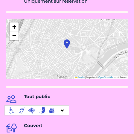
Uniquement sur réservation
+
−
Leaflet
|
Map data ©
OpenStreetMap
contributors
Tout public
Couvert