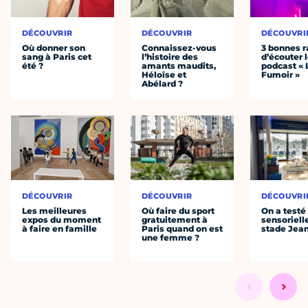
DÉCOUVRIR
DÉCOUVRIR
DÉCOUVRI
Où donner son
Connaissez-vous
3 bonnes r
sang à Paris cet
l’histoire des
d’écouter 
été ?
amants maudits,
podcast « 
Héloïse et
Fumoir »
Abélard ?
DÉCOUVRIR
DÉCOUVRIR
DÉCOUVRI
Les meilleures
Où faire du sport
On a testé 
expos du moment
gratuitement à
sensoriell
à faire en famille
Paris quand on est
stade Jea
une femme ?