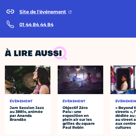
Site de l'événement
01 44 84 44 84
À LIRE AUSSI
ÉVÈNEMENT
ÉVÈNEMENT
ÉVÈNEMEN
Jam Session Jazz
Objectif Zéro
« Beyond 
au 38Riv, animée
Palu : une
streets », 
par Ananda
exposition en
dédiée au g
Brandão
plein air sur les
au street a
grilles du square
aux contre
Paul Robin
cultures