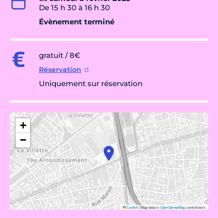
De 15 h 30 à 16 h 30
Évènement terminé
gratuit / 8€
Réservation
Uniquement sur réservation
+
−
Leaflet
|
Map data ©
OpenStreetMap
contributors