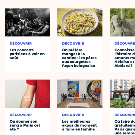
DÉCOUVRIR
DÉCOUVRIR
DÉCOUVRI
Les concerts
On préfère
Connaisse
parisiens à voir en
manger à la
l’histoire 
août
cantine : les pâtes
amants ma
aux courgettes
Héloïse et
façon bolognaise
Abélard ?
DÉCOUVRIR
DÉCOUVRIR
DÉCOUVRI
Où donner son
Les meilleures
Où faire d
sang à Paris cet
expos du moment
gratuitem
été ?
à faire en famille
Paris quan
une femm