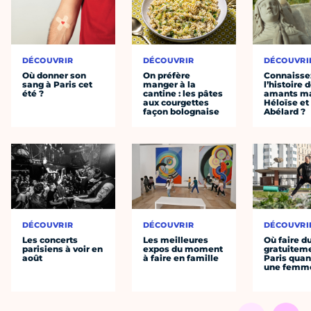
DÉCOUVRIR
DÉCOUVRIR
DÉCOUVRI
Où donner son
On préfère
Connaisse
sang à Paris cet
manger à la
l’histoire 
été ?
cantine : les pâtes
amants ma
aux courgettes
Héloïse et
façon bolognaise
Abélard ?
DÉCOUVRIR
DÉCOUVRIR
DÉCOUVRI
Les concerts
Les meilleures
Où faire d
parisiens à voir en
expos du moment
gratuitem
août
à faire en famille
Paris quan
une femm