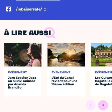
/lebaisersale/
À LIRE AUSSI
ÉVÈNEMENT
ÉVÈNEMENT
ÉVÈNEMEN
Jam Session Jazz
L’Été du Canal
Les Cultur
au 38Riv, animée
revient pour une
Bagatelle 
par Ananda
19ème édition
de Bagatel
Brandão