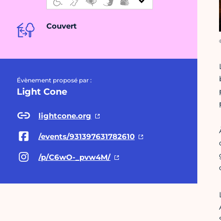
Couvert
C
Évènement proposé par :
Light Cone
lightcone.org
/events/931397631782610
/p/C6wO-_pvw4M/