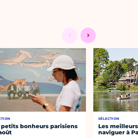
CTION
SÉLECTION
 petits bonheurs parisiens
Les meilleurs
août
naviguer à Pa