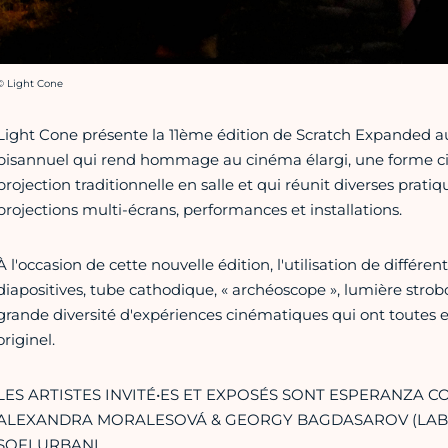
rédit photo :
© Light Cone
Light Cone présente la 11ème édition de Scratch Expanded a
bisannuel qui rend hommage au cinéma élargi, une forme ci
projection traditionnelle en salle et qui réunit diverses pra
projections multi-écrans, performances et installations.
À l'occasion de cette nouvelle édition, l'utilisation de différ
diapositives, tube cathodique, « archéoscope », lumière strob
grande diversité d'expériences cinématiques qui ont toutes 
originel.
LES ARTISTES INVITÉ•ES ET EXPOSÉS SONT ESPERANZA 
ALEXANDRA MORALESOVÁ & GEORGY BAGDASAROV (LABOD
SOFI URBANI.