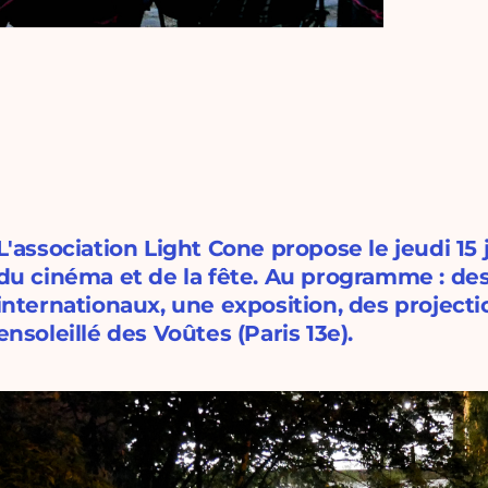
L'association Light Cone propose le jeudi 15
du cinéma et de la fête. Au programme : de
internationaux, une exposition, des projection
ensoleillé des Voûtes (Paris 13e).