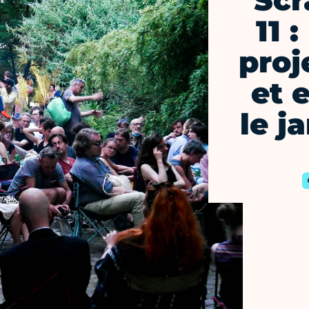
Scr
11 
proj
et 
le j