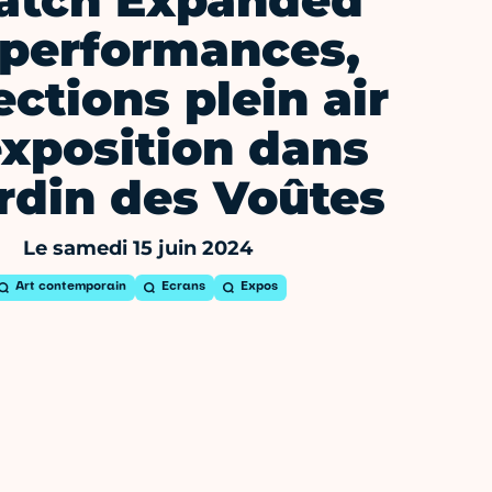
atch Expanded
: performances,
ections plein air
exposition dans
ardin des Voûtes
Le samedi 15 juin 2024
Art contemporain
Ecrans
Expos