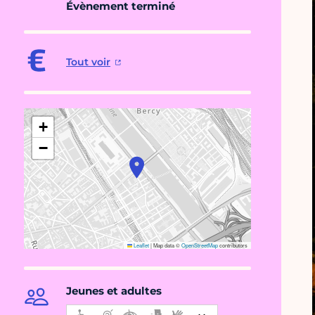
Évènement terminé
Tout voir
+
−
Leaflet
|
Map data ©
OpenStreetMap
contributors
Jeunes et adultes