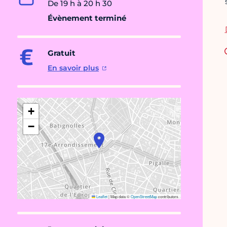
De 19 h à 20 h 30
Évènement terminé
Gratuit
En savoir plus
+
−
Leaflet
|
Map data ©
OpenStreetMap
contributors