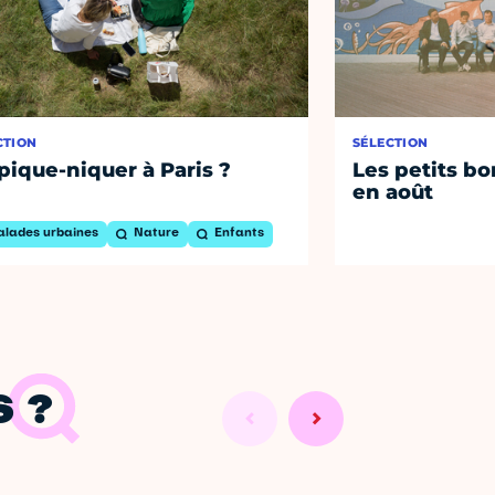
CTION
SÉLECTION
pique-niquer à Paris ?
Les petits bo
en août
alades urbaines
Nature
Enfants
 ?