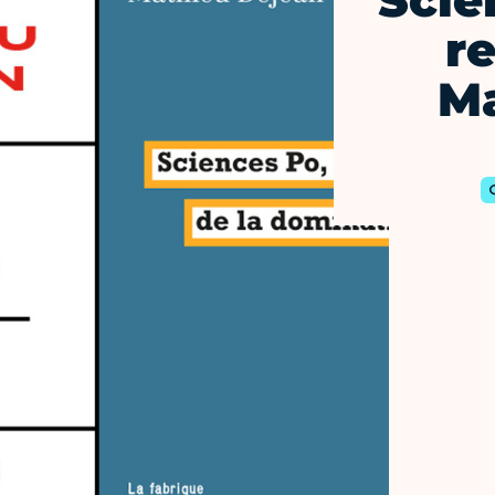
Scie
r
Ma