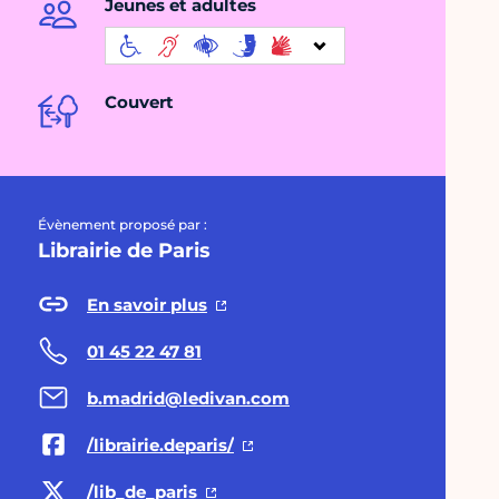
Jeunes et adultes
Couvert
Évènement proposé par :
Librairie de Paris
En savoir plus
01 45 22 47 81
b.madrid@ledivan.com
/librairie.deparis/
/lib_de_paris