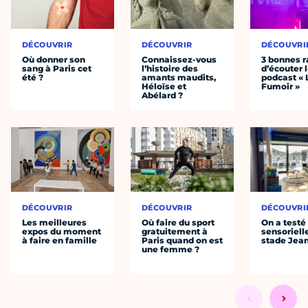
DÉCOUVRIR
DÉCOUVRIR
DÉCOUVRI
Où donner son
Connaissez-vous
3 bonnes r
sang à Paris cet
l’histoire des
d’écouter 
été ?
amants maudits,
podcast « 
Héloïse et
Fumoir »
Abélard ?
DÉCOUVRIR
DÉCOUVRIR
DÉCOUVRI
Les meilleures
Où faire du sport
On a testé 
expos du moment
gratuitement à
sensoriell
à faire en famille
Paris quand on est
stade Jea
une femme ?