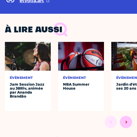
etvoila.art
À LIRE AUSSI
ÉVÈNEMENT
ÉVÈNEMENT
ÉVÈNEMEN
Jam Session Jazz
NBA Summer
Jardin d'ét
au 38Riv, animée
House
ses 20 ans
par Ananda
Brandão