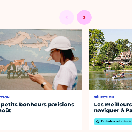
CTION
SÉLECTION
 petits bonheurs parisiens
Les meilleurs
août
naviguer à Pa
Balades urbaines