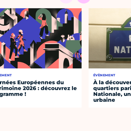
EMENT
ÉVÈNEMENT
rnées Européennes du
À la découve
rimoine 2026 : découvrez le
quartiers pari
gramme !
Nationale, un
urbaine