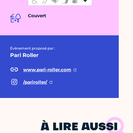
Couvert
Évènement proposé par :
Pari Roller
www.pari-roller.com
/pariroller/
À LIRE AUSSI