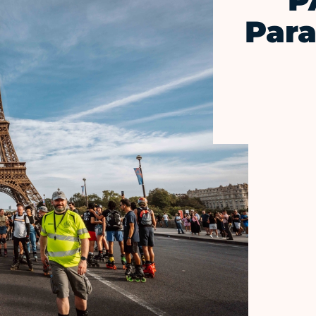
P
Para