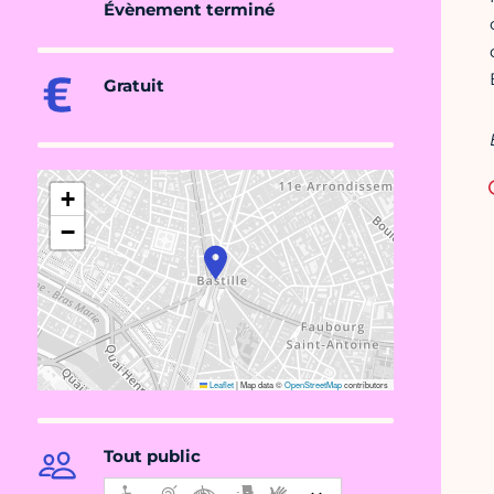
Évènement terminé
Gratuit
+
−
Leaflet
|
Map data ©
OpenStreetMap
contributors
Tout public