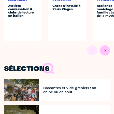
ÉVÈNEMENT
ÉVÈNEMENT
ÉVÈNEMEN
Ateliers
Chess s'installe à
Atelier de
conversation &
Paris Plages
modelage
clubs de lecture
famille : L
en italien
de la myth
SÉLECTIONS
Brocantes et vide-greniers : on
chine où en août ?