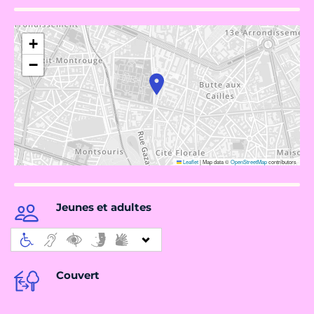
+
−
Leaflet
|
Map data ©
OpenStreetMap
contributors
Jeunes et adultes
Couvert