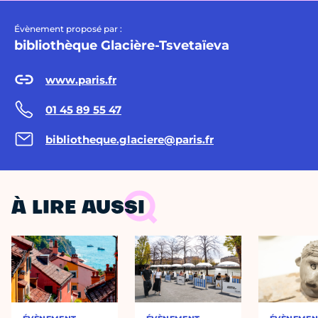
Évènement proposé par :
bibliothèque Glacière-Tsvetaïeva
www.paris.fr
01 45 89 55 47
bibliotheque.glaciere@paris.fr
À LIRE AUSSI