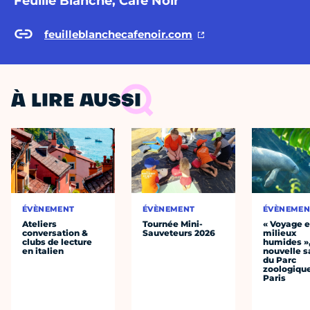
Feuille Blanche, Café Noir
feuilleblanchecafenoir.com
À LIRE AUSSI
ÉVÈNEMENT
ÉVÈNEMENT
ÉVÈNEMEN
Ateliers
Tournée Mini-
« Voyage 
conversation &
Sauveteurs 2026
milieux
clubs de lecture
humides »,
en italien
nouvelle s
du Parc
zoologiqu
Paris