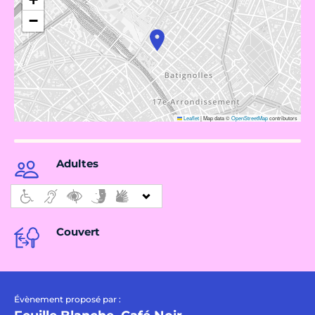
−
Leaflet
|
Map data ©
OpenStreetMap
contributors
Adultes
Couvert
Évènement proposé par :