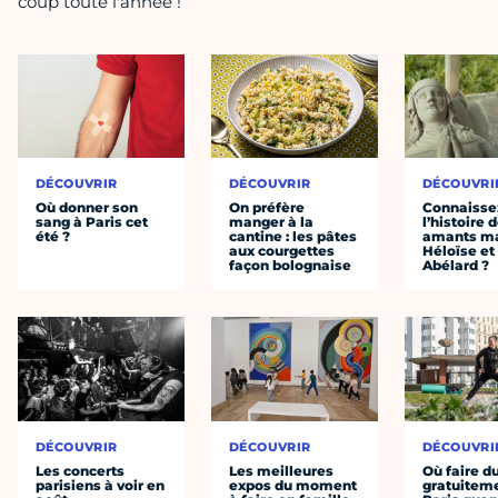
coup toute l'année !
DÉCOUVRIR
DÉCOUVRIR
DÉCOUVRI
Où donner son
On préfère
Connaisse
sang à Paris cet
manger à la
l’histoire 
été ?
cantine : les pâtes
amants ma
aux courgettes
Héloïse et
façon bolognaise
Abélard ?
DÉCOUVRIR
DÉCOUVRIR
DÉCOUVRI
Les concerts
Les meilleures
Où faire d
parisiens à voir en
expos du moment
gratuitem