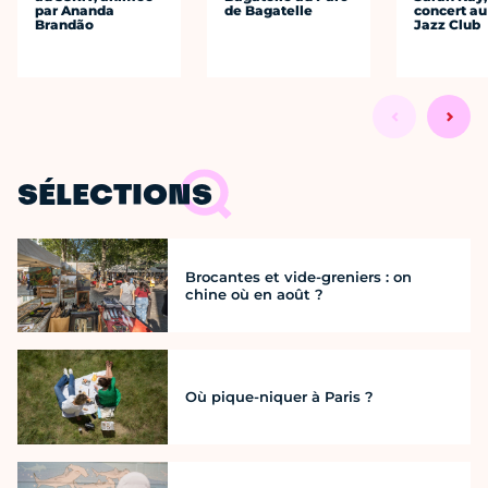
par Ananda
de Bagatelle
concert au
Brandão
Jazz Club
SÉLECTIONS
Brocantes et vide-greniers : on
chine où en août ?
Où pique-niquer à Paris ?