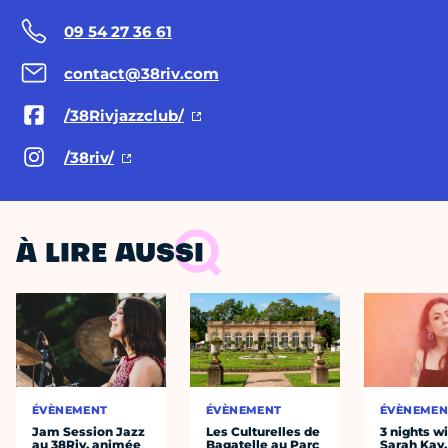
09 54 27 36 61
contact@38riv.com
/38Rivjazzclub/
/38riv/
À LIRE AUSSI
ÉVÈNEMENT
ÉVÈNEMENT
ÉVÈNEMEN
Jam Session Jazz
Les Culturelles de
3 nights w
au 38Riv, animée
Bagatelle au Parc
Sarah Kay,