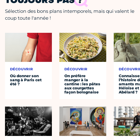
TOUJOURS PAS ?
Sélection des bons plans intemporels, mais qui valent le
coup toute l'année !
DÉCOUVRIR
DÉCOUVRIR
DÉCOUVRI
Où donner son
On préfère
Connaisse
sang à Paris cet
manger à la
l’histoire 
été ?
cantine : les pâtes
amants ma
aux courgettes
Héloïse et
façon bolognaise
Abélard ?