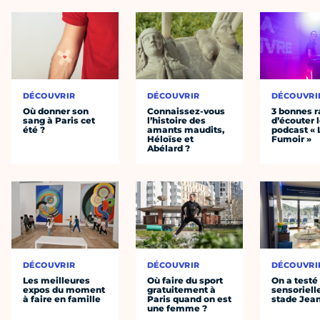
DÉCOUVRIR
DÉCOUVRIR
DÉCOUVRI
Où donner son
Connaissez-vous
3 bonnes r
sang à Paris cet
l’histoire des
d’écouter 
été ?
amants maudits,
podcast « 
Héloïse et
Fumoir »
Abélard ?
DÉCOUVRIR
DÉCOUVRIR
DÉCOUVRI
Les meilleures
Où faire du sport
On a testé 
expos du moment
gratuitement à
sensoriell
à faire en famille
Paris quand on est
stade Jea
une femme ?