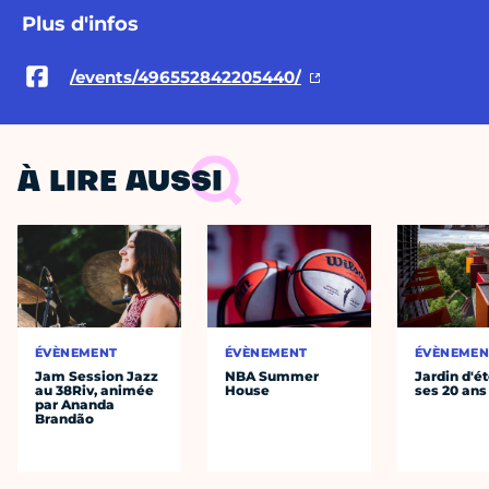
Plus d'infos
/events/496552842205440/
À LIRE AUSSI
ÉVÈNEMENT
ÉVÈNEMENT
ÉVÈNEMEN
Jam Session Jazz
NBA Summer
Jardin d'ét
au 38Riv, animée
House
ses 20 ans
par Ananda
Brandão