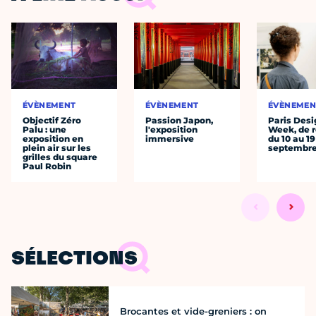
ÉVÈNEMENT
ÉVÈNEMENT
ÉVÈNEMEN
Objectif Zéro
Passion Japon,
Paris Desi
Palu : une
l'exposition
Week, de r
exposition en
immersive
du 10 au 19
plein air sur les
septembr
grilles du square
Paul Robin
SÉLECTIONS
Brocantes et vide-greniers : on