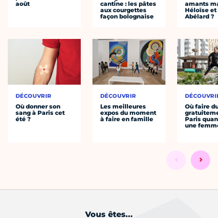
août
cantine : les pâtes
amants ma
aux courgettes
Héloïse et
façon bolognaise
Abélard ?
DÉCOUVRIR
DÉCOUVRIR
DÉCOUVRI
Où donner son
Les meilleures
Où faire d
sang à Paris cet
expos du moment
gratuitem
été ?
à faire en famille
Paris quan
une femm
Vous êtes...