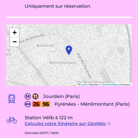
Uniquement sur réservation
+
−
Leaflet
|
Map data ©
OpenStreetMap
contributors
Jourdain (Paris)
Pyrénées - Ménilmontant (Paris)
Station Vélib à 122 m
Calculez votre itinéraire sur GéoVélo
Données RATP / Vélib