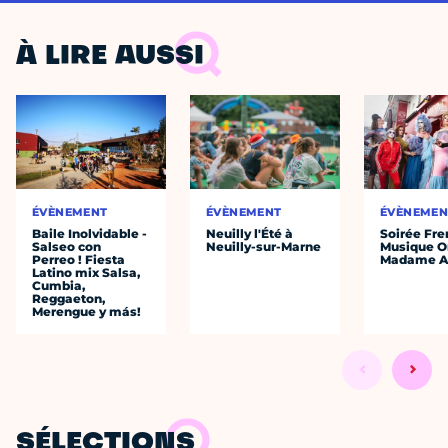
À LIRE AUSSI
ÉVÈNEMENT
ÉVÈNEMENT
ÉVÈNEMEN
Baile Inolvidable -
Neuilly l'Été à
Soirée Fre
Salseo con
Neuilly-sur-Marne
Musique O
Perreo ! Fiesta
Madame A
Latino mix Salsa,
Cumbia,
Reggaeton,
Merengue y más!
SÉLECTIONS