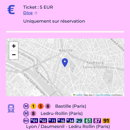
Ticket : 5 EUR
Dice
Uniquement sur réservation
+
−
Leaflet
|
Map data ©
OpenStreetMap
contributors
Bastille (Paris)
Ledru-Rollin (Paris)
Lyon / Daumesnil - Ledru Rollin (Paris)