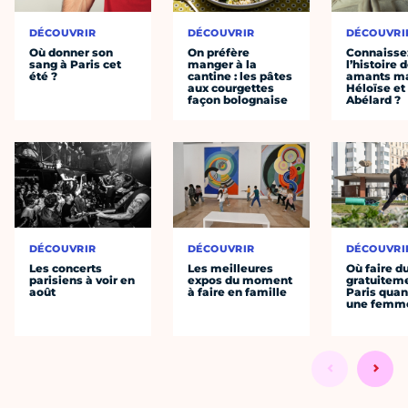
DÉCOUVRIR
DÉCOUVRIR
DÉCOUVRI
Où donner son
On préfère
Connaisse
sang à Paris cet
manger à la
l’histoire 
été ?
cantine : les pâtes
amants ma
aux courgettes
Héloïse et
façon bolognaise
Abélard ?
DÉCOUVRIR
DÉCOUVRIR
DÉCOUVRI
Les concerts
Les meilleures
Où faire d
parisiens à voir en
expos du moment
gratuitem
août
à faire en famille
Paris quan
une femm