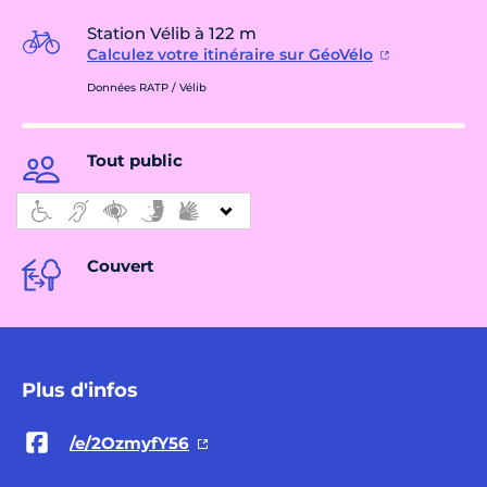
Station Vélib à 122 m
Calculez votre itinéraire sur GéoVélo
Données RATP / Vélib
Tout public
Couvert
Plus d'infos
/e/2OzmyfY56