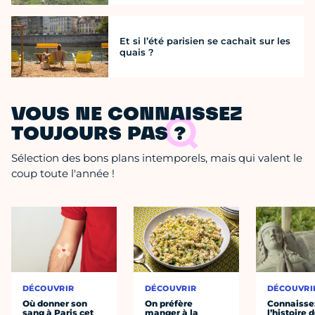
Et si l’été parisien se cachait sur les
quais ?
VOUS NE CONNAISSEZ
TOUJOURS PAS ?
Sélection des bons plans intemporels, mais qui valent le
coup toute l'année !
DÉCOUVRIR
DÉCOUVRIR
DÉCOUVRI
Où donner son
On préfère
Connaisse
sang à Paris cet
manger à la
l’histoire 