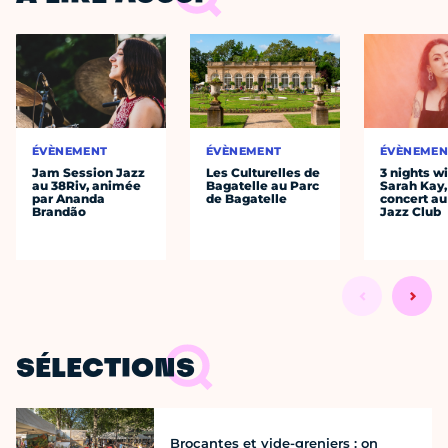
ÉVÈNEMENT
ÉVÈNEMENT
ÉVÈNEMEN
Jam Session Jazz
Les Culturelles de
3 nights w
au 38Riv, animée
Bagatelle au Parc
Sarah Kay,
par Ananda
de Bagatelle
concert au
Brandão
Jazz Club
SÉLECTIONS
Brocantes et vide-greniers : on