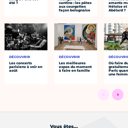
été ?
cantine : les pâtes
amants ma
aux courgettes
Héloïse et
façon bolognaise
Abélard ?
DÉCOUVRIR
DÉCOUVRIR
DÉCOUVRI
Les concerts
Les meilleures
Où faire d
parisiens à voir en
expos du moment
gratuitem
août
à faire en famille
Paris quan
une femm
Vous êtes...