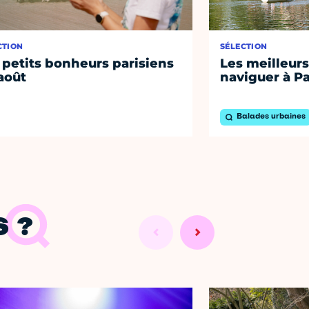
CTION
SÉLECTION
 petits bonheurs parisiens
Les meilleurs
août
naviguer à Pa
Balades urbaines
 ?