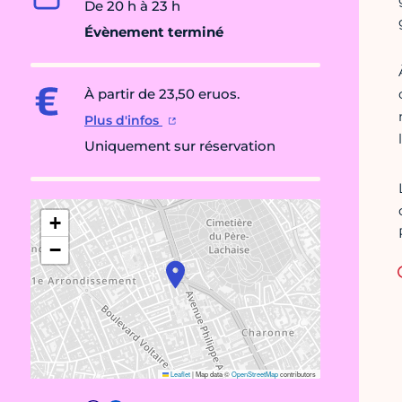
De 20 h à 23 h
Évènement terminé
À partir de 23,50 eruos.
Plus d'infos
Uniquement sur réservation
+
−
Leaflet
|
Map data ©
OpenStreetMap
contributors