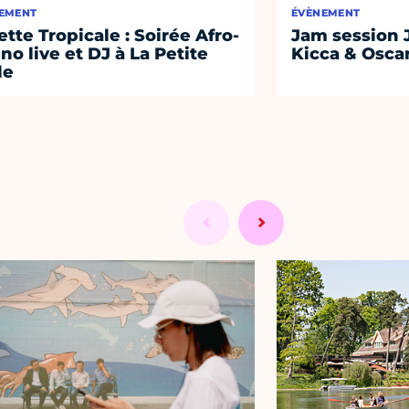
EMENT
ÉVÈNEMENT
lette Tropicale : Soirée Afro-
Jam session 
ino live et DJ à La Petite
Kicca & Osca
le