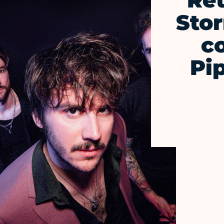
Ret
Sto
c
Pip