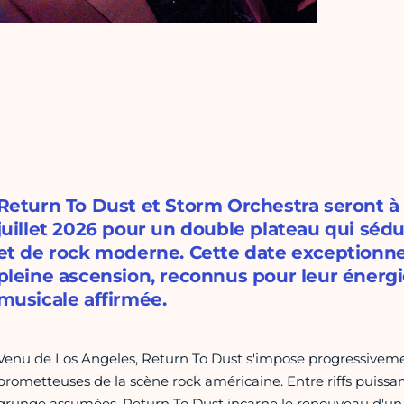
Return To Dust et Storm Orchestra seront à l
juillet 2026 pour un double plateau qui sédu
et de rock moderne. Cette date exceptionne
pleine ascension, reconnus pour leur énergi
musicale affirmée.
Venu de Los Angeles, Return To Dust s'impose progressiveme
prometteuses de la scène rock américaine. Entre riffs puissa
grunge assumées, Return To Dust incarne le renouveau d'un 